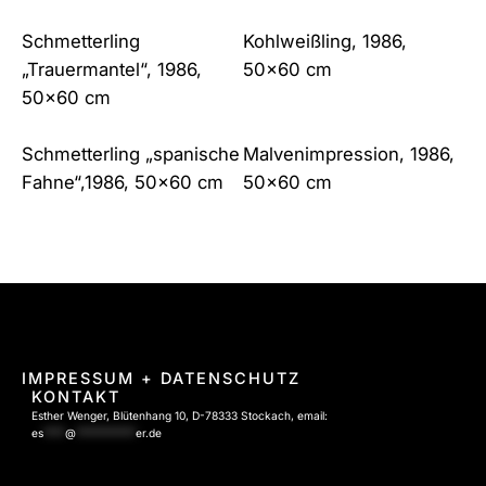
Schmetterling
Kohlweißling, 1986,
„Trauermantel“, 1986,
50×60 cm
50×60 cm
Schmetterling „spanische
Malvenimpression, 1986,
Fahne“,1986, 50×60 cm
50×60 cm
IMPRESSUM
+ DATENSCHUTZ
KONTAKT
Esther Wenger, Blütenhang 10, D-78333 Stockach, email:
es
****
@
***********
er.de